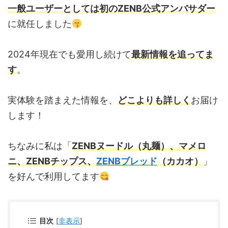
一般ユーザーとしては初のZENB公式アンバサダー
に就任しました
2024年現在でも愛用し続けて
最新情報を追ってま
す
。
実体験を踏まえた情報を、
どこよりも詳しく
お届け
します！
ちなみに私は「
ZENBヌードル（丸麺）、マメロ
ニ、ZENBチップス、
ZENBブレッド
（カカオ）
」
を好んで利用してます
目次
[
非表示
]