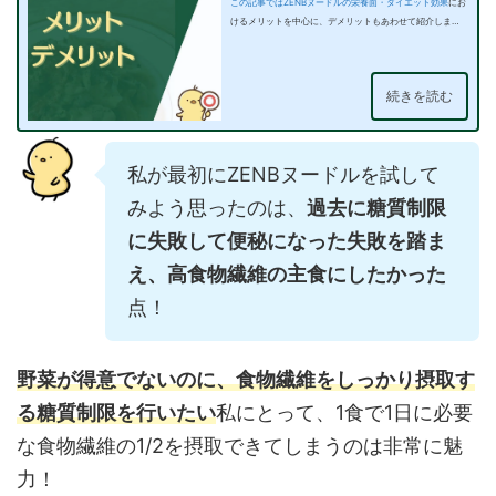
この記事ではZENBヌードルの栄養面・
ダイエット効果
にお
けるメリットを中心に、デメリットもあわせて紹介しま
す！ZENBヌード…
続きを読む
私が最初にZENBヌードルを試して
みよう思ったのは、
過去に糖質制限
に失敗して便秘になった失敗を踏ま
え、高食物繊維の主食にしたかった
点！
野菜が得意でないのに、食物繊維をしっかり摂取す
る糖質制限を行いたい
私にとって、1食で1日に必要
な食物繊維の1/2を摂取できてしまうのは非常に魅
力！