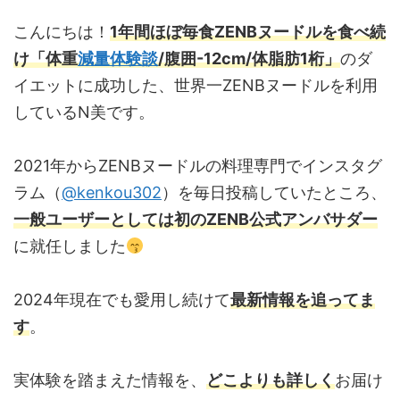
こんにちは！
1年間ほぼ毎食ZENBヌードルを食べ続
け「体重
減量体験談
/腹囲-12cm/体脂肪1桁」
のダ
イエットに成功した、世界一ZENBヌードルを利用
しているN美です。
2021年からZENBヌードルの料理専門でインスタグ
ラム（
@kenkou302
）を毎日投稿していたところ、
一般ユーザーとしては初のZENB公式アンバサダー
に就任しました
2024年現在でも愛用し続けて
最新情報を追ってま
す
。
実体験を踏まえた情報を、
どこよりも詳しく
お届け