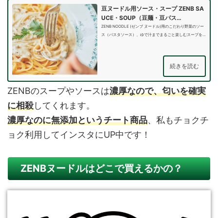
豆ヌードル用ソース・スープ ZENB SA
UCE・SOUP（豆麺・豆パス…
ZENB NOODLE (ゼンブ ヌードル)用のこだわり野菜のソー
ス（パスタソース）、ゆで汁までまるごと楽しむスープを
ご紹介。コク深…
続きを読む
ZENBのスープやソースは
濃厚なので、匂いを確実
に相殺
してくれます。
濃厚なのに無添加というチート商品
、私もチョクチ
ョク利用してインスタにUP中です！
ZENBヌードルはどこで買えるかの？