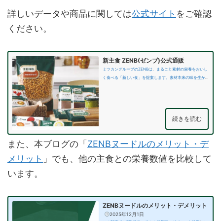
詳しいデータや商品に関しては
公式サイト
をご確認
ください。
新主食 ZENB(ゼンブ)公式通販
ミツカングループのZENBは、まるごと素材の栄養をおいし
く食べる「新しい食」を提案します。素材本来の味を生か
し、
添加物
に…
続きを読む
また、本ブログの「
ZENBヌードルのメリット・デ
メリット
」でも、他の主食との栄養数値を比較して
います。
ZENBヌードルのメリット・デメリット
2025年12月1日