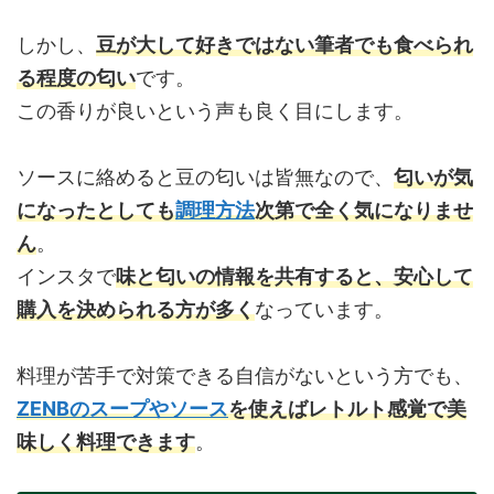
しかし、
豆が大して好きではない筆者でも食べられ
る程度の匂い
です。
この香りが良いという声も良く目にします。
ソースに絡めると豆の匂いは皆無なので、
匂いが気
になったとしても
調理方法
次第で全く気になりませ
ん
。
インスタで
味と匂いの情報を共有すると、安心して
購入を決められる方が多く
なっています。
料理が苦手で対策できる自信がないという方でも、
ZENBのスープやソース
を使えばレトルト感覚で美
味しく料理できます
。